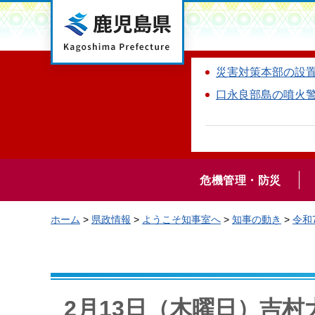
鹿児島県
災害対策本部の設
口永良部島の噴火
危機管理・防災
ホーム
>
県政情報
>
ようこそ知事室へ
>
知事の動き
>
令和
2月13日（木曜日）吉