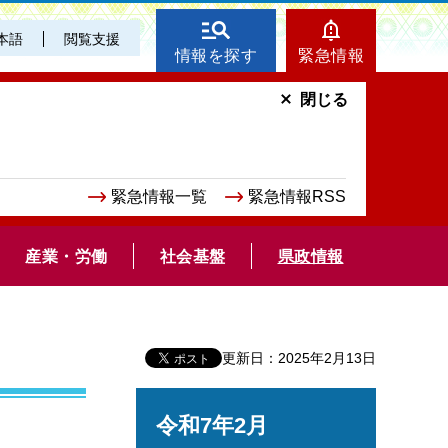
本語
閲覧支援
情報を探す
緊急情報
閉じる
緊急情報一覧
緊急情報RSS
産業・労働
社会基盤
県政情報
更新日：2025年2月13日
令和7年2月