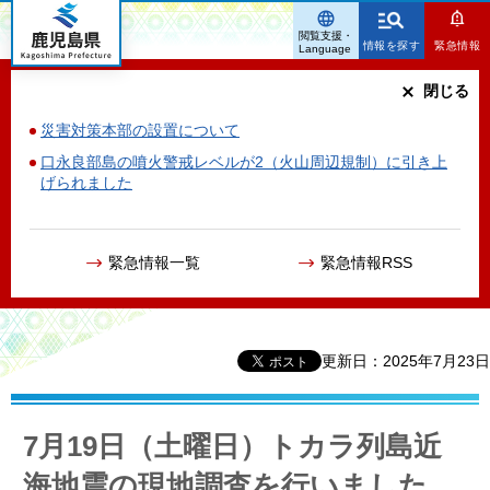
鹿児島県
閲覧支援・
情報を探す
緊急情報
Language
閉じる
災害対策本部の設置について
口永良部島の噴火警戒レベルが2（火山周辺規制）に引き上
げられました
緊急情報一覧
緊急情報RSS
更新日：2025年7月23日
7月19日（土曜日）トカラ列島近
海地震の現地調査を行いました