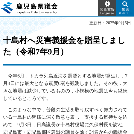
閲覧支
検索メ
鹿児島県議会
援
ニュー
Language
更新日：2025年9月5日
十島村へ災害義援金を贈呈しまし
た（令和7年9月）
今
年6月，トカラ列島近海を震源とする地震が発生し，7
月3日には最大となる震度6弱を観測しました。その後，大
きな地震は減少しているものの，小規模の地震は今も継続
しているところです。
こ
のような中で，普段の生活を取り戻すべく努力されて
いる十島村の皆様に深く敬意を表し，支援する気持ちを込
めて，9月3日，日高議長が十島村役場に久保村長を訪ね，
鹿児島市・鹿児島郡区選出の議員を除く34名からの義援金