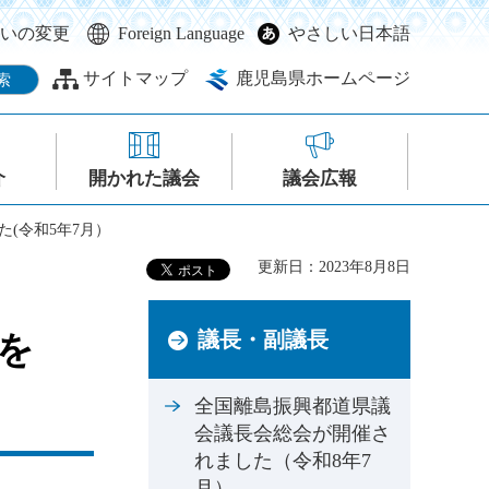
いの変更
Foreign Language
やさしい日本語
サイトマップ
鹿児島県ホームページ
介
開かれた議会
議会広報
(令和5年7月）
更新日：2023年8月8日
議長・副議長
を
全国離島振興都道県議
会議長会総会が開催さ
れました（令和8年7
月）