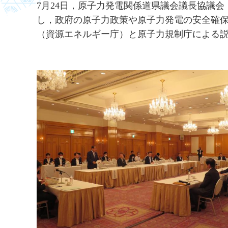
7月24日，原子力発電関係道県議会議長協議
し，政府の原子力政策や原子力発電の安全確
（資源エネルギー庁）と原子力規制庁による