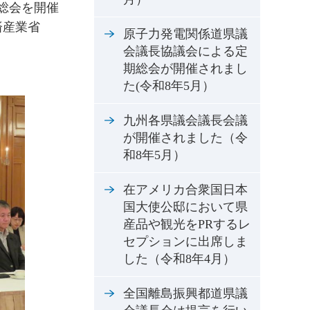
総会を開催
済産業省
原子力発電関係道県議
会議長協議会による定
期総会が開催されまし
た(令和8年5月）
九州各県議会議長会議
が開催されました（令
和8年5月）
在アメリカ合衆国日本
国大使公邸において県
産品や観光をPRするレ
セプションに出席しま
した（令和8年4月）
全国離島振興都道県議