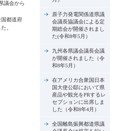
県議会から
原子力発電関係道県議
全国都道府
会議長協議会による定
した。
期総会が開催されまし
た(令和8年5月）
九州各県議会議長会議
が開催されました（令
和8年5月）
在アメリカ合衆国日本
国大使公邸において県
産品や観光をPRするレ
セプションに出席しま
した（令和8年4月）
全国離島振興都道県議