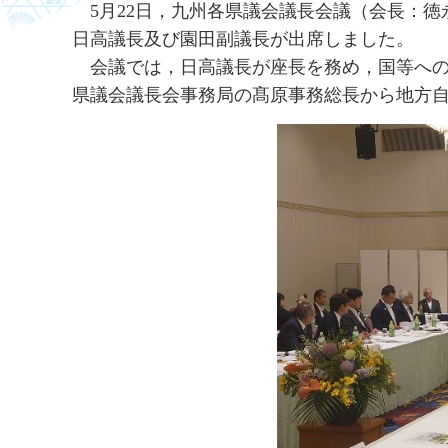
5
月22日，九州各県議会議長会議（会長：
日高議長及び園田副議長が出席しました。
会
議では，日高議長が座長を務め，国等へ
県議会議長会事務局の髙原事務総長から地方