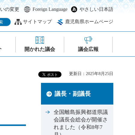
いの変更
Foreign Language
やさしい日本語
サイトマップ
鹿児島県ホームページ
介
開かれた議会
議会広報
更新日：2025年8月25日
議長・副議長
全国離島振興都道県議
会議長会総会が開催さ
れました（令和8年7
月）