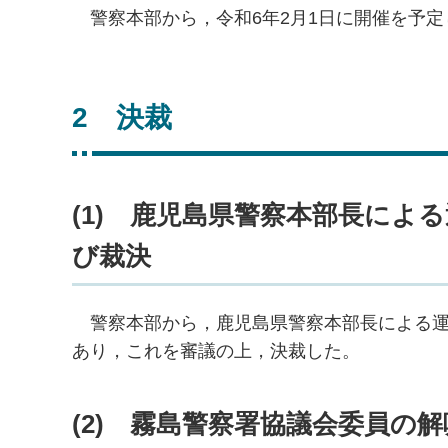
警察
本部から，令和6年2月1日に開催を予
2
決
裁
(1)
鹿
児島県警察本部長による
び裁決
警
察本部から，鹿児島県警察本部長による
あり，これを審議の上，決裁した。
(2)
霧
島警察署協議会委員の解