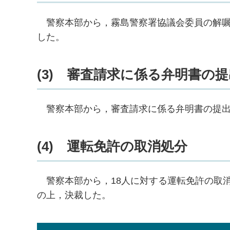
警察
本部から，霧島警察署協議会委員の解
した。
(3)
審
査請求に係る弁明書の提
警察
本部から，審査請求に係る弁明書の提
(4)
運
転免許の取消処分
警
察本部から，18人に対する運転免許の取
の上，決裁した。