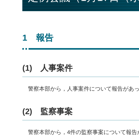
1
報告
(1)
人
事案件
警
察本部から，人事案件について報告があ
(2)
監
察事案
警
察本部から，4件の監察事案について報告