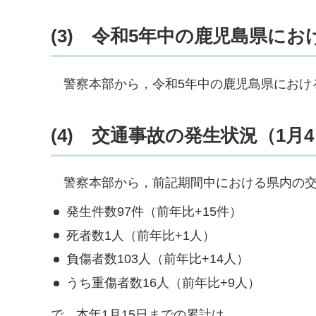
(3)
令
和5年中の鹿児島県にお
警察
本部から，令和5年中の鹿児島県におけ
(4)
交
通事故の発生状況（1月4
警察本
部から，前記期間中における県内の
発生件数97件（前年比+15件）
死者数1人（前年比+1人）
負傷者数103人（前年比+14人）
うち重傷者数16人（前年比+9人）
で，本年1月15日までの累計は，