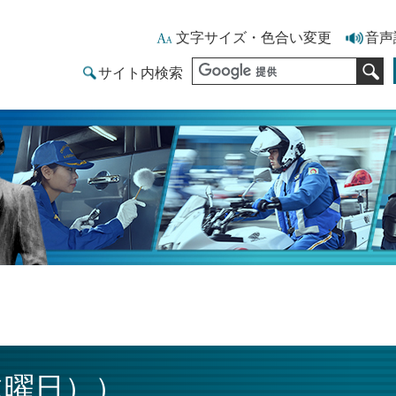
文字サイズ・色合い変更
音声
サイト内検索
 川路利良 大警視
水曜日））