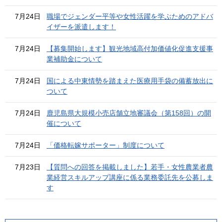
7月24日
職場でジェンダー平等や女性活躍を学ぶためのアドバ
イザーを派遣します！
7月24日
【募集開始します】観光地域高付加価値化促進支援事
業補助金について
7月24日
国による中東情勢を踏まえた医療用手袋の備蓄放出に
ついて
7月24日
鹿児島県大規模小売店舗立地審議会（第158回）の開
催について
7月24日
「価格転嫁サポーター」制度について
7月23日
【質問への回答を掲載しました】若手・女性農業者農
業経営スキルアップ講座に係る業務委託先を公募しま
す