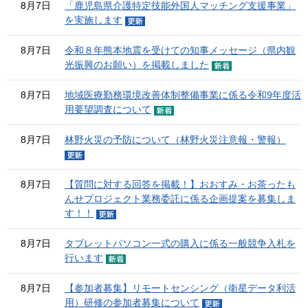
8月7日
「鹿児島県介護特定技能外国人マッチング支援事業」
を実施します
8月7日
令和８年熊本地震を受けての知事メッセージ（県内観
光振興のお願い）を掲載しました
8月7日
地域医療勤務環境改善体制整備事業に係る令和9年度活
用要望調査について
8月7日
林野火災の予防について（林野火災注意報・警報）
8月7日
【質問に対する回答を掲載！】おおすみ・お茶ったも
んせプロジェクト業務委託に係る企画提案を募集しま
す！！
8月7日
タブレットパソコン一式の購入に係る一般競争入札を
行います
8月7日
【参加者募集】リモートセンシング（衛星データ利活
用）研修の参加者募集について