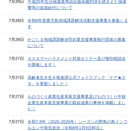
7月29日
平成25年生活保護基準訴訟最高裁判決を踏まえた保護
費等の追加給付について
7月28日
令和8年度鹿児島地域課題解決活動支援事業を募集しま
す
7月28日
かごしま地域課題解決型起業支援事業執行団体の募集
について
7月27日
カスタマーハラスメント対策セミナー及び個別相談会
を開催します！
7月27日
高齢者生き生き推進課公式フェイスブック「ケア★ス
タ」を更新しました！
7月27日
ものづくり産業生産革新支援事業及びものづくり中核
企業生産革新支援事業の取組成果の事例を掲載しまし
た！
7月27日
令和7-8年（2025-2026年）シーズンの野鳥の鳥インフ
ルエンザ発生状況（令和8年1月9日時点）