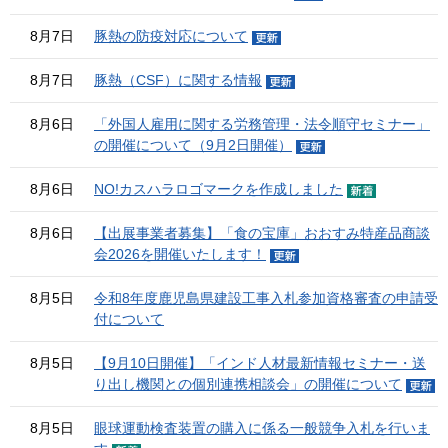
8月7日
豚熱の防疫対応について
8月7日
豚熱（CSF）に関する情報
8月6日
「外国人雇用に関する労務管理・法令順守セミナー」
の開催について（9月2日開催）
8月6日
NO!カスハラロゴマークを作成しました
8月6日
【出展事業者募集】「食の宝庫」おおすみ特産品商談
会2026を開催いたします！
8月5日
令和8年度鹿児島県建設工事入札参加資格審査の申請受
付について
8月5日
【9月10日開催】「インド人材最新情報セミナー・送
り出し機関との個別連携相談会」の開催について
8月5日
眼球運動検査装置の購入に係る一般競争入札を行いま