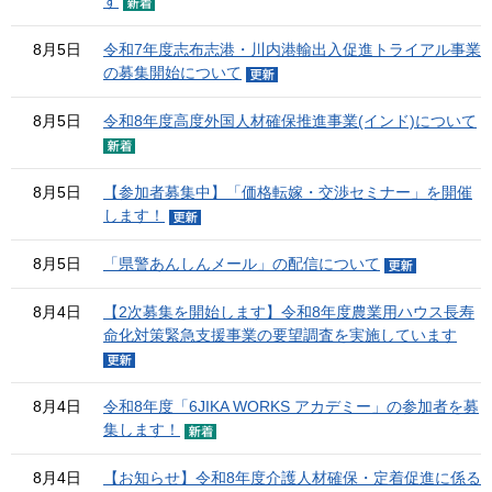
す
8月5日
令和7年度志布志港・川内港輸出入促進トライアル事業
の募集開始について
8月5日
令和8年度高度外国人材確保推進事業(インド)について
8月5日
【参加者募集中】「価格転嫁・交渉セミナー」を開催
します！
8月5日
「県警あんしんメール」の配信について
8月4日
【2次募集を開始します】令和8年度農業用ハウス長寿
命化対策緊急支援事業の要望調査を実施しています
8月4日
令和8年度「6JIKA WORKS アカデミー」の参加者を募
集します！
8月4日
【お知らせ】令和8年度介護人材確保・定着促進に係る