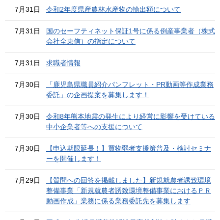
7月31日
令和2年度県産農林水産物の輸出額について
7月31日
国のセーフティネット保証1号に係る倒産事業者（株式
会社全東信）の指定について
7月31日
求職者情報
7月30日
「鹿児島県職員紹介パンフレット・PR動画等作成業務
委託」の企画提案を募集します！
7月30日
令和8年熊本地震の発生により経営に影響を受けている
中小企業者等への支援について
7月30日
【申込期限延長！】買物弱者支援策普及・検討セミナ
ーを開催します！
7月29日
【質問への回答を掲載しました】新規就農者誘致環境
整備事業「新規就農者誘致環境整備事業におけるＰＲ
動画作成」業務に係る業務委託先を募集します