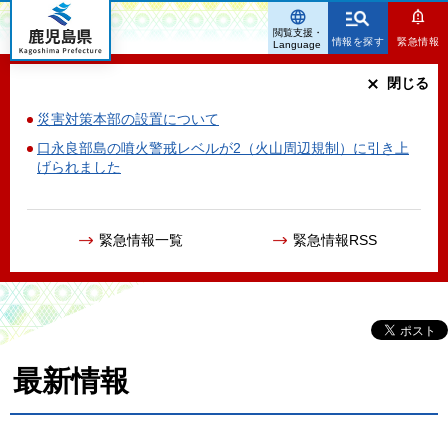
鹿児島県
閲覧支援・
情報を探す
緊急情報
Language
閉じる
災害対策本部の設置について
口永良部島の噴火警戒レベルが2（火山周辺規制）に引き上
げられました
緊急情報一覧
緊急情報RSS
最新情報