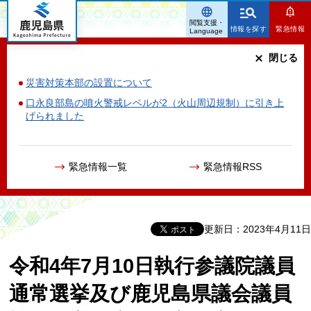
鹿児島県
閲覧支援・
情報を探す
緊急情報
Language
閉じる
災害対策本部の設置について
口永良部島の噴火警戒レベルが2（火山周辺規制）に引き上
げられました
緊急情報一覧
緊急情報RSS
更新日：2023年4月11日
令和4年7月10日執行参議院議員
通常選挙及び鹿児島県議会議員