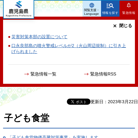
鹿児島県
閲覧支援・
情報を探す
緊急情報
Language
閉じる
災害対策本部の設置について
口永良部島の噴火警戒レベルが2（火山周辺規制）に引き上
げられました
緊急情報一覧
緊急情報RSS
更新日：2023年3月22日
子ども食堂
「子ども食堂物価高騰対策事業」を実施します