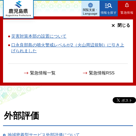
鹿児島県
閲覧支援・
情報を探す
緊急情報
Language
閉じる
災害対策本部の設置について
口永良部島の噴火警戒レベルが2（火山周辺規制）に引き上
げられました
緊急情報一覧
緊急情報RSS
外部評価
地域密着型サービス外部評価について