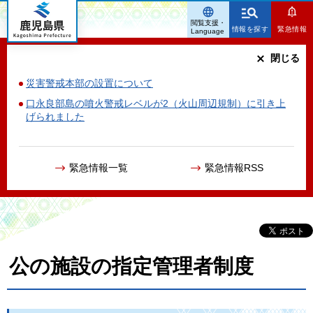
鹿児島県
閲覧支援・
情報を探す
緊急情報
Language
閉じる
災害警戒本部の設置について
口永良部島の噴火警戒レベルが2（火山周辺規制）に引き上
げられました
緊急情報一覧
緊急情報RSS
公の施設の指定管理者制度