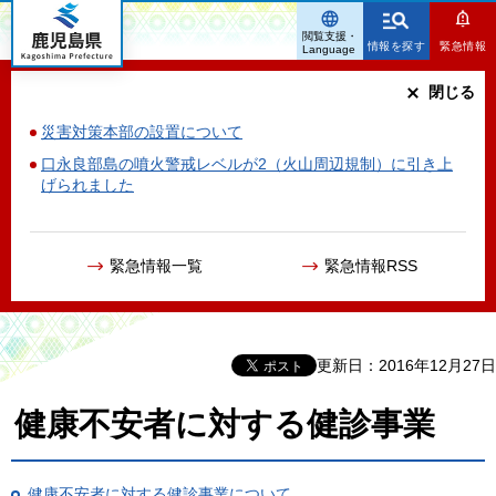
鹿児島県
閲覧支援・
情報を探す
緊急情報
Language
閉じる
災害対策本部の設置について
口永良部島の噴火警戒レベルが2（火山周辺規制）に引き上
げられました
緊急情報一覧
緊急情報RSS
更新日：2016年12月27日
健康不安者に対する健診事業
健康不安者に対する健診事業について