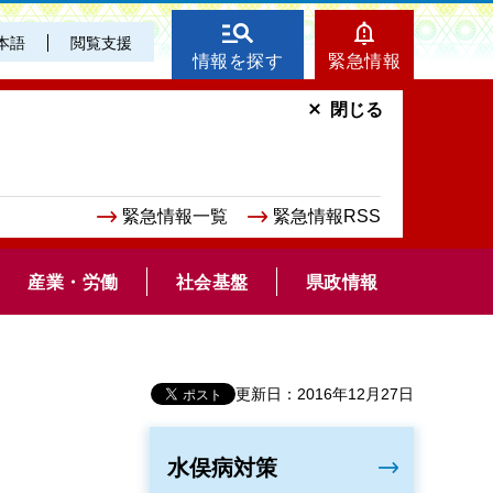
本語
閲覧支援
情報を探す
緊急情報
閉じる
緊急情報一覧
緊急情報RSS
産業・労働
社会基盤
県政情報
更新日：2016年12月27日
水俣病対策