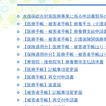
水俣病総合対策医療事業に係る申請書類等
【医療手帳・被害者手帳】療養手当（介護
【医療手帳・被害者手帳】療養費支給申請
【医療手帳・被害者手帳】介護保険関係療
【保険適用分】医療手帳・被害者手帳はり
【保険適用外分】医療手帳・被害者手帳は
【整骨院・接骨院等】療養費等支払請求書
【医療手帳】記載事項変更届
【医療手帳】再交付申請書
【医療手帳】返還届
【被害者手帳】記載事項変更届
【被害者手帳】再交付申請書