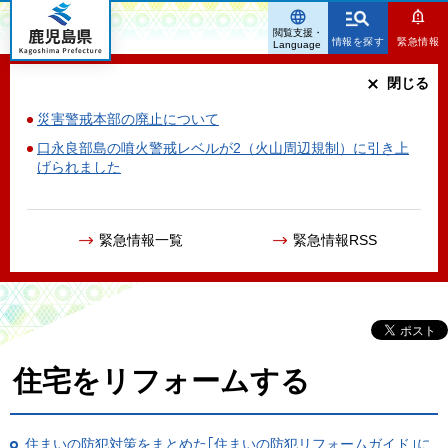
鹿児島県
閲覧支援・
情報を探す
緊急情報
Language
閉じる
災害警戒本部の廃止について
口永良部島の噴火警戒レベルが2（火山周辺規制）に引き上
げられました
緊急情報一覧
緊急情報RSS
住宅をリフォームする
住まいの防犯対策をまとめた｢住まいの防犯リフォームガイド｣に