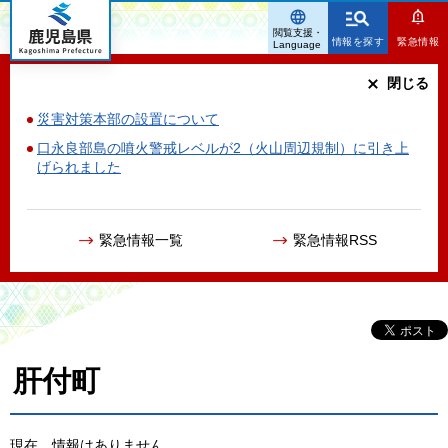
鹿児島県
閲覧支援・
情報を探す
緊急情報
Language
閉じる
災害対策本部の設置について
口永良部島の噴火警戒レベルが2（火山周辺規制）に引き上
げられました
緊急情報一覧
緊急情報RSS
肝付町
現在、情報はありません。