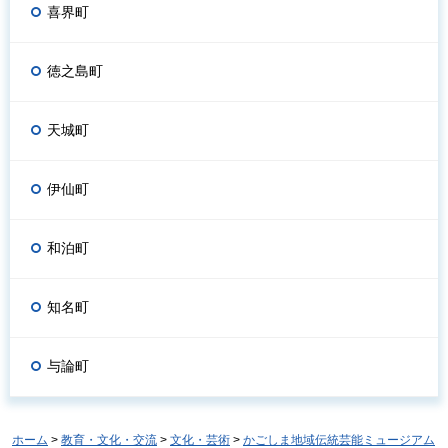
喜界町
徳之島町
天城町
伊仙町
和泊町
知名町
与論町
ホーム
>
教育・文化・交流
>
文化・芸術
>
かごしま地域伝統芸能ミュージアム