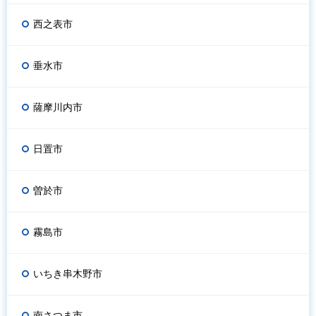
西之表市
垂水市
薩摩川内市
日置市
曽於市
霧島市
いちき串木野市
南さつま市