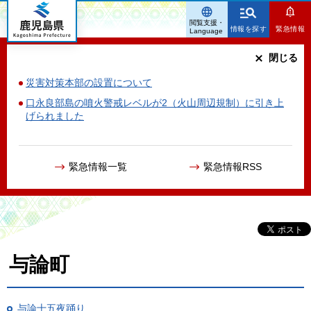
鹿児島県
閲覧支援・
情報を探す
緊急情報
Language
閉じる
災害対策本部の設置について
口永良部島の噴火警戒レベルが2（火山周辺規制）に引き上
げられました
緊急情報一覧
緊急情報RSS
与論町
与論十五夜踊り