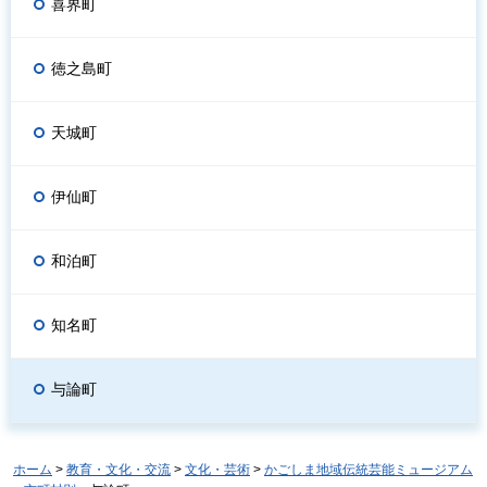
喜界町
徳之島町
天城町
伊仙町
和泊町
知名町
与論町
ホーム
>
教育・文化・交流
>
文化・芸術
>
かごしま地域伝統芸能ミュージアム