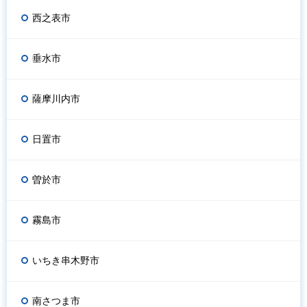
西之表市
垂水市
薩摩川内市
日置市
曽於市
霧島市
いちき串木野市
南さつま市