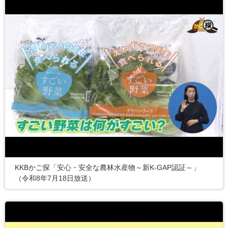
KKBかご探「安心・安全な農林水産物～新K-GAP認証～」
（令和8年7月18日放送）