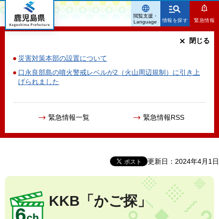
鹿児島県
閲覧支援・
情報を探す
緊急情報
Language
閉じる
災害対策本部の設置について
口永良部島の噴火警戒レベルが2（火山周辺規制）に引き上
げられました
緊急情報一覧
緊急情報RSS
更新日：2024年4月1日
KKB「かご探」