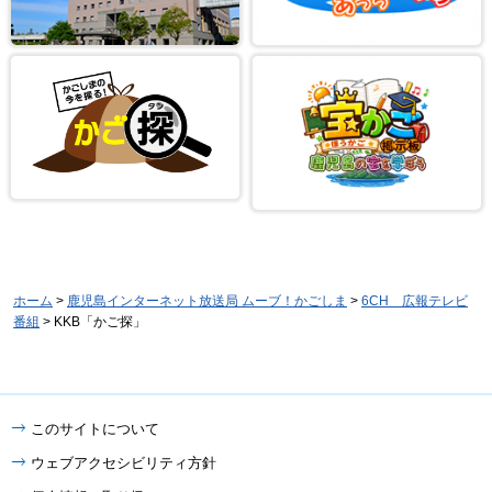
ホーム
>
鹿児島インターネット放送局 ムーブ！かごしま
>
6CH 広報テレビ
番組
> KKB「かご探」
このサイトについて
ウェブアクセシビリティ方針