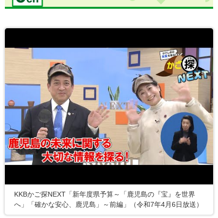
KKBかご探NEXT「新年度県予算～「鹿児島の『宝』を世界
へ」「確かな安心、鹿児島」～前編」（令和7年4月6日放送）