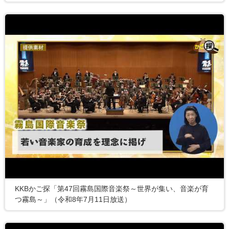
KKBかご探「第47回霧島国際音楽祭～世界が集い、音楽が育
つ霧島～」（令和8年7月11日放送）