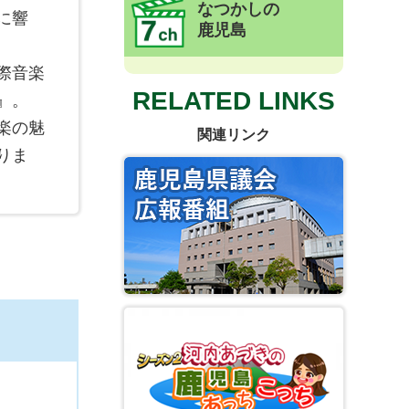
なつかしの
に響
鹿児島
際音楽
RELATED LINKS
』。
楽の魅
関連リンク
りま