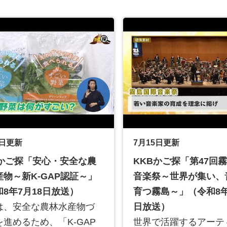
4日更新
7月15日更新
Bかご探「安心・安全な農
KKBかご探「第47回
産物～新K-GAP認証～」
音楽祭～世界が集い、
8年7月18日放送）
育つ霧島～」（令和8年
は、安全な農林水産物づ
日放送）
を進めるため、「K-GAP
世界で活躍するアーテ