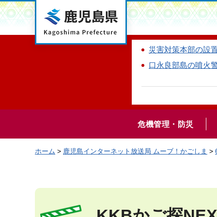
鹿児島県
災害対策本部の設
口永良部島の噴火
危機管理・防災
ホーム
>
鹿児島インターネット放送局 ムーブ！かごしま
>
KKBかご探N