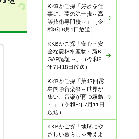
KKBかご探「好きを仕
事に。夢の第一歩～高
等技術専門校～」（令
和8年8月1日放送）
KKBかご探「安心・安
全な農林水産物～新K-
GAP認証～」（令和8
年7月18日放送）
KKBかご探「第47回霧
島国際音楽祭～世界が
集い、音楽が育つ霧島
～」（令和8年7月11日
放送）
KKBかご探「地球にや
さしい暮らしを考えよ