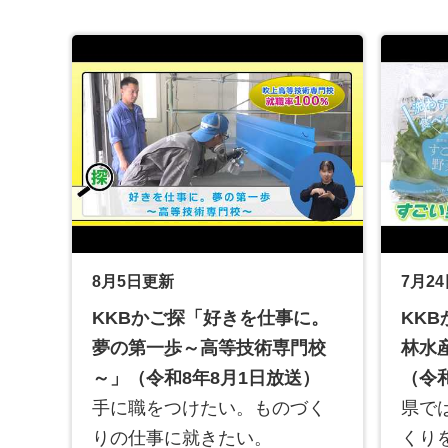
8月5日更新
7月2
KKBかご探「好きを仕事に。
KK
夢の第一歩～高等技術専門校
林水
～」（令和8年8月1日放送）
（令和
手に職をつけたい。ものづく
県で
りの仕事に就きたい。
くり