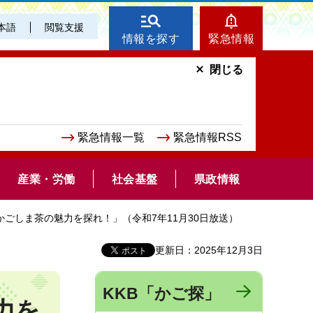
本語
閲覧支援
情報を探す
緊急情報
閉じる
緊急情報一覧
緊急情報RSS
産業・労働
社会基盤
県政情報
のかごしま茶の魅力を探れ！」（令和7年11月30日放送）
更新日：2025年12月3日
KKB「かご探」
力を