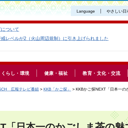
Language
やさしい日
置について
警戒レベルが2（火山周辺規制）に引き上げられました
くらし・環境
健康・福祉
教育・文化・交流
6CH 広報テレビ番組
>
KKB「かご探」
> KKBかご探NEXT「日本一
EXT「日本一のかごしま茶の魅