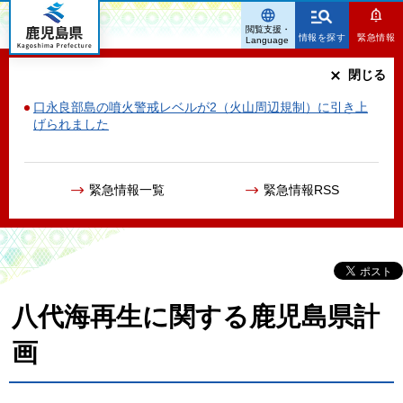
鹿児島県
閲覧支援・
情報を探す
緊急情報
Language
閉じる
口永良部島の噴火警戒レベルが2（火山周辺規制）に引き上
げられました
緊急情報一覧
緊急情報RSS
八代海再生に関する鹿児島県計
画