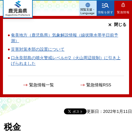
鹿児島県
閲覧支援・
情報を探す
緊急情報
Language
閉じる
奄美地方（鹿児島県）気象解説情報（線状降水帯半日前予
測）
災害対策本部の設置について
口永良部島の噴火警戒レベルが2（火山周辺規制）に引き上
げられました
緊急情報一覧
緊急情報RSS
更新日：2022年1月11日
税金