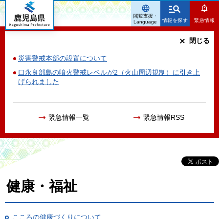
鹿児島県
閲覧支援・
情報を探す
緊急情報
Language
閉じる
災害警戒本部の設置について
口永良部島の噴火警戒レベルが2（火山周辺規制）に引き上
げられました
緊急情報一覧
緊急情報RSS
健康・福祉
こころの健康づくりについて