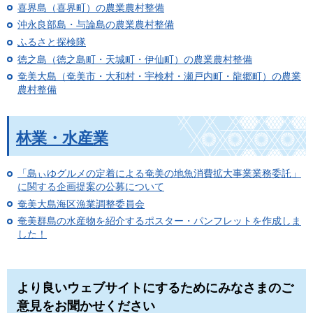
喜界島（喜界町）の農業農村整備
沖永良部島・与論島の農業農村整備
ふるさと探検隊
徳之島（徳之島町・天城町・伊仙町）の農業農村整備
奄美大島（奄美市・大和村・宇検村・瀬戸内町・龍郷町）の農業
農村整備
林業・水産業
「島ぃゆグルメの定着による奄美の地魚消費拡大事業業務委託」
に関する企画提案の公募について
奄美大島海区漁業調整委員会
奄美群島の水産物を紹介するポスター・パンフレットを作成しま
した！
より良いウェブサイトにするためにみなさまのご
意見をお聞かせください