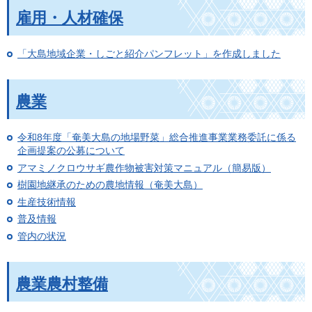
雇用・人材確保
「大島地域企業・しごと紹介パンフレット」を作成しました
農業
令和8年度「奄美大島の地場野菜」総合推進事業業務委託に係る
企画提案の公募について
アマミノクロウサギ農作物被害対策マニュアル（簡易版）
樹園地継承のための農地情報（奄美大島）
生産技術情報
普及情報
管内の状況
農業農村整備