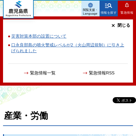
鹿児島県
閲覧支援・
情報を探す
緊急情報
Language
閉じる
災害対策本部の設置について
口永良部島の噴火警戒レベルが2（火山周辺規制）に引き上
げられました
緊急情報一覧
緊急情報RSS
産業・労働