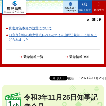
鹿児島県
閲覧支援・
情報を探す
緊急情報
Language
閉じる
災害対策本部の設置について
口永良部島の噴火警戒レベルが2（火山周辺規制）に引き上
げられました
緊急情報一覧
緊急情報RSS
更新日：2021年11月25日
令和3年11月25日知事記