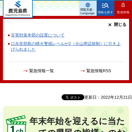
鹿児島県
閲覧支援・
情報を探す
緊急情報
Language
閉じる
災害対策本部の設置について
口永良部島の噴火警戒レベルが2（火山周辺規制）に引き上
げられました
緊急情報一覧
緊急情報RSS
更新日：2022年12月21日
年末年始を迎えるに当た