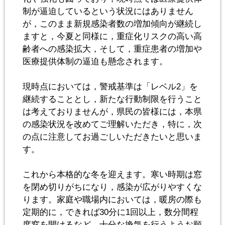
制が逼迫しているという状況にはありません
が，このまま新規感染者数の増加傾向が継続し
ますと，今夏と同様に，重症化リスクの高い高
齢者への感染拡大，そして，重症患者の増加や
医療提供体制の逼迫も懸念されます。
現時点においては，警戒基準は「レベル2」を
継続することとし，新たな行動制限を行うこと
は考えておりませんが，県民の皆様には，本県
の感染状況を改めてご理解いただき，特に，次
の点に注意してお過ごしいただきたいと思いま
す。
これから本格的な冬を迎えます。寒い時期は窓
を閉め切りがちになり，感染が広がりやすくな
ります。家庭や職場内においては，暖房の際も
定期的に，できれば30分に1回以上，数分間程
度窓を開けるなど，十分な換気を行うようお願