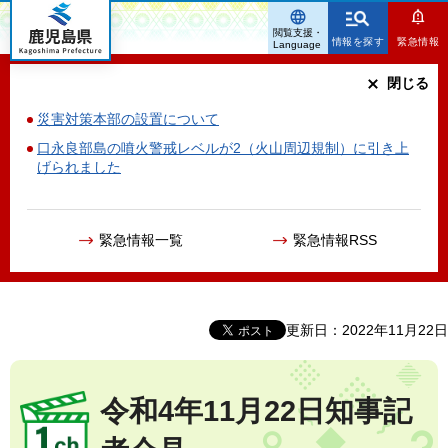
鹿児島県
閲覧支援・
情報を探す
緊急情報
Language
閉じる
災害対策本部の設置について
口永良部島の噴火警戒レベルが2（火山周辺規制）に引き上
げられました
緊急情報一覧
緊急情報RSS
更新日：2022年11月22日
令和4年11月22日知事記