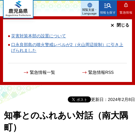
鹿児島県
閲覧支援・
情報を探す
緊急情報
Language
閉じる
災害対策本部の設置について
口永良部島の噴火警戒レベルが2（火山周辺規制）に引き上
げられました
緊急情報一覧
緊急情報RSS
更新日：2024年2月8日
知事とのふれあい対話（南大隅
町）