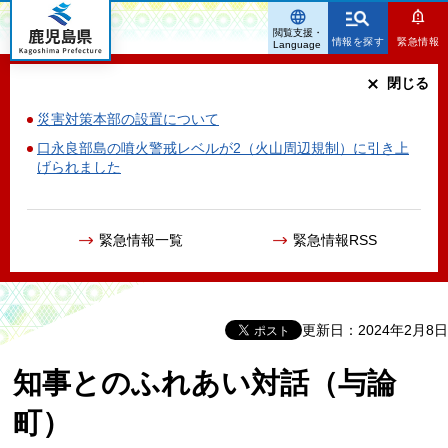
鹿児島県
閲覧支援・
情報を探す
緊急情報
Language
閉じる
災害対策本部の設置について
口永良部島の噴火警戒レベルが2（火山周辺規制）に引き上
げられました
緊急情報一覧
緊急情報RSS
更新日：2024年2月8日
知事とのふれあい対話（与論
町）