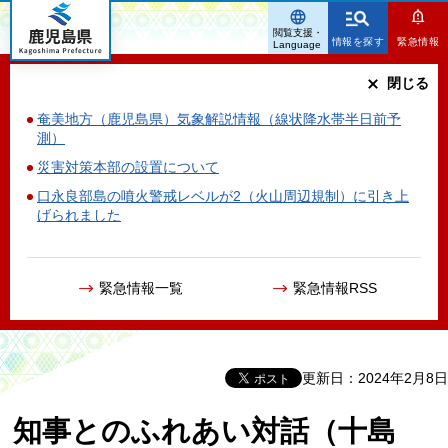
鹿児島県
閲覧支援・
情報を探す
緊急情報
Language
閉じる
奄美地方（鹿児島県）気象解説情報（線状降水帯半日前予
測）
災害対策本部の設置について
口永良部島の噴火警戒レベルが2（火山周辺規制）に引き上
げられました
緊急情報一覧
緊急情報RSS
更新日：2024年2月8日
知事とのふれあい対話（十島