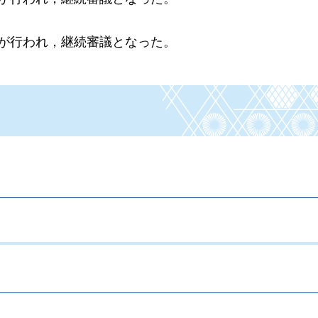
換が行われ，継続審議となった。
。