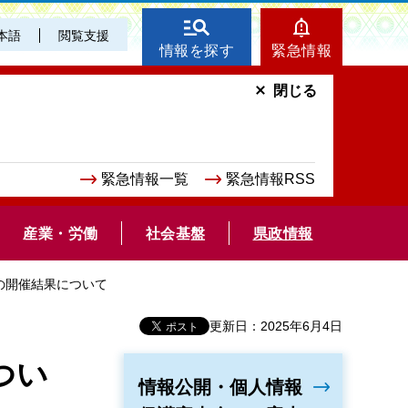
本語
閲覧支援
情報を探す
緊急情報
閉じる
緊急情報一覧
緊急情報RSS
産業・労働
社会基盤
県政情報
会の開催結果について
更新日：2025年6月4日
つい
情報公開・個人情報