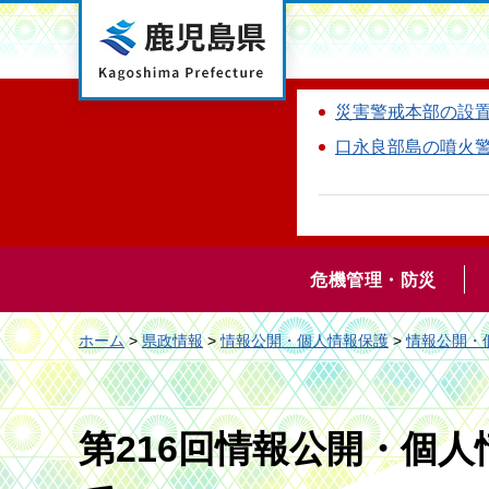
鹿児島県
災害警戒本部の設
口永良部島の噴火
危機管理・防災
ホーム
>
県政情報
>
情報公開・個人情報保護
>
情報公開・
第216回情報公開・個