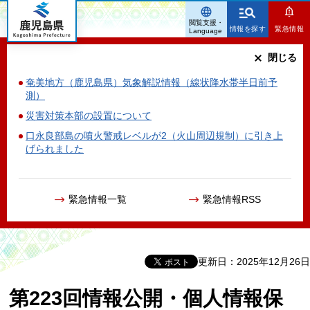
鹿児島県
閲覧支援・
情報を探す
緊急情報
Language
閉じる
奄美地方（鹿児島県）気象解説情報（線状降水帯半日前予
測）
災害対策本部の設置について
口永良部島の噴火警戒レベルが2（火山周辺規制）に引き上
げられました
緊急情報一覧
緊急情報RSS
更新日：2025年12月26日
第223回情報公開・個人情報保