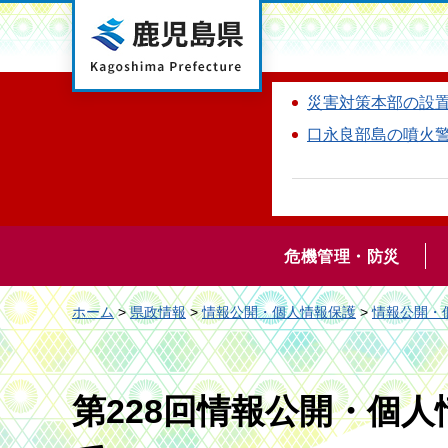
鹿児島県
災害対策本部の設
口永良部島の噴火
危機管理・防災
ホーム
>
県政情報
>
情報公開・個人情報保護
>
情報公開・
第228回情報公開・個