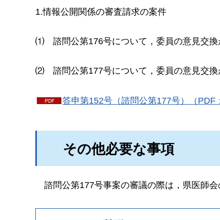
1.情報公開関係の審査請求の案件
⑴
諮問
公第176号について，委員の意見交
⑵
諮問公第177号について，委員の意見交
答申第152号（諮問公第177号）（PDF：
その他必要な事項
諮問公第177号事案の審議の際は，県医師