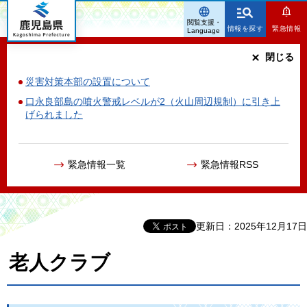
鹿児島県
閲覧支援・
情報を探す
緊急情報
Language
閉じる
災害対策本部の設置について
口永良部島の噴火警戒レベルが2（火山周辺規制）に引き上
げられました
緊急情報一覧
緊急情報RSS
更新日：2025年12月17日
老人クラブ