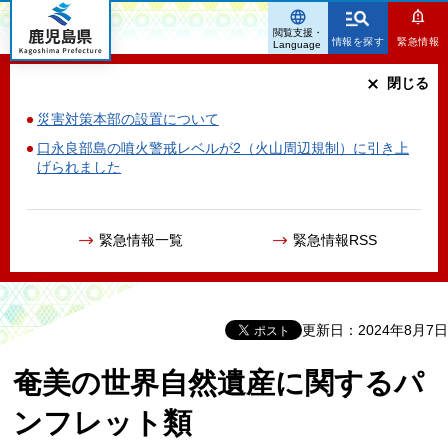
鹿児島県
閲覧支援・
情報を探す
緊急情報
Language
閉じる
災害対策本部の設置について
口永良部島の噴火警戒レベルが2（火山周辺規制）に引き上
げられました
緊急情報一覧
緊急情報RSS
更新日：2024年8月7日
奄美の世界自然遺産に関するパ
ンフレット類