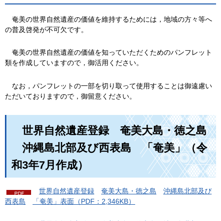
奄美の世界自然遺産の価値を維持するためには，
地域の方々等へ
の普及啓発が不可欠です。
奄
美の世界自然遺産の価値を知っていただくためのパンフレット
類を作成していますので，御活用ください。
な
お，パンフレットの一部を切り取って使用することは御遠慮い
ただいておりますので，御留意ください。
世
界自然遺産登録
奄
美大島・徳之島
沖
縄島北部及び西表島
「
奄美」（令
和3年7月作成）
世
界自然遺産登録
奄
美大島・徳之島
沖
縄島北部及び
西表島
「
奄美」表面（PDF：2,346KB）