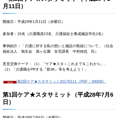
月11日）
開催日：平成29年1月11日（水曜日）
参加者：15名（介護職員13名、介護福祉士養成施設学生2名）
事例紹介：「介護に対する私の想いと施設の取組について」（社会
福祉法人
旭
生会
旭
ヶ丘園
在
宅課長
中
村純也
氏
）
意見交換テーマ：（1）「ケア★スタ～これまで＆これから」、
（2）「介護職をPRする『新3K』等を考えよう！」
第2回ケア★スタサミット20170111（PDF：390KB）
第1回ケア★スタサミット（平成28年7月6
日）
開催日：平成28年7月6日（水曜日）