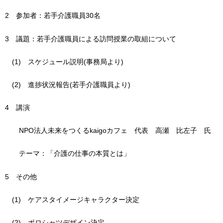
2
参加者：若手介護職員30名
3
議題：若手介護職員による訪問授業の取組について
(1)
ス
ケジュール説明(事務局より)
(2)
進
捗状況報告(若手介護職員より)
4
講演
NPO法人未来をつくるkaigoカフェ
代
表
高瀬
比左子
氏
テーマ：「介護の仕事の本質とは」
5
その他
(1)
ケ
アスタイメージキャラクター決定
(2)
ポ
ロシャツデザイン決定