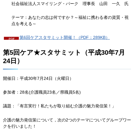
社会福祉法人スマイリング・パーク
理
事長
山
田
一
久
氏
テーマ：あなたの志は何ですか？～福祉に携わる者の資質・視
点を考える～
第6回ケアスタサミット開催！（PDF：289KB）
第5回ケア★スタサミット（平成30年7月
24日）
開催日：平成30年7月24日（火曜日）
参加者：28名(介護職員23名／県職員5名)
議題：「有言実行！私たちが取り組む介護の魅力発信策！」
介護の魅力発信策について，次の2つのテーマについてグループワー
クを行いました！