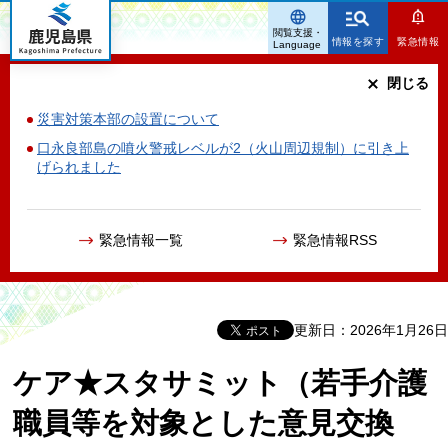
鹿児島県
閲覧支援・
情報を探す
緊急情報
Language
閉じる
災害対策本部の設置について
口永良部島の噴火警戒レベルが2（火山周辺規制）に引き上
げられました
緊急情報一覧
緊急情報RSS
更新日：2026年1月26日
ケア★スタサミット（若手介護
職員等を対象とした意見交換