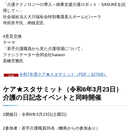
「介護テクノロジーの導入～移乗支援介護ロボット：SASUKEを試
用して～」
社会福祉法人大川福祉会特別養護老人ホームビハーラ
寺田良平氏，栁政宏氏
4意見交換
テーマ
「若手介護職員から見た介護現場について」
ファシリテーター合同会社hataori
髙橋空雅氏
令和7年度ケア★スタサミット（PDF：427KB）
ケア★スタサミット（令和6年3月23日）
介護の日記念イベントと同時開催
1開催日：令和6年3月23日(土曜日)
2参加者：若手介護職員35名（離島からの参加あり）