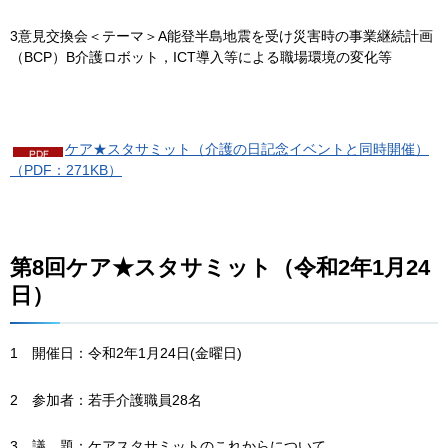
3意見交換会＜テーマ＞A能登半島地震を受け災害時の事業継続計画
（BCP）B介護ロボット，ICT導入等による職場環境の変化等
ケア★スタサミット（介護の日記念イベントと同時開催）
（PDF：271KB）
第8回ケア★スタサミット（令和2年1月24
日）
1
開催日：令和2年1月24日(金曜日)
2
参加者：若手介護職員28名
3
議
題
：ケアスタサミットのこれからについて