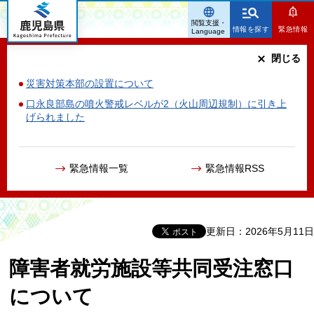
鹿児島県
閲覧支援・
情報を探す
緊急情報
Language
閉じる
災害対策本部の設置について
口永良部島の噴火警戒レベルが2（火山周辺規制）に引き上
げられました
緊急情報一覧
緊急情報RSS
更新日：2026年5月11日
障害者就労施設等共同受注窓口
について