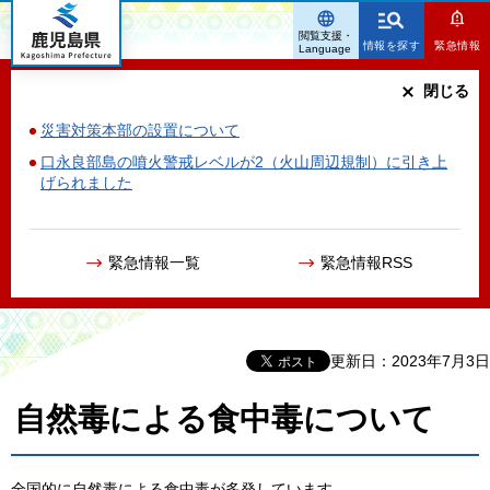
鹿児島県
閲覧支援・
情報を探す
緊急情報
Language
閉じる
災害対策本部の設置について
口永良部島の噴火警戒レベルが2（火山周辺規制）に引き上
げられました
緊急情報一覧
緊急情報RSS
更新日：2023年7月3日
自然毒による食中毒について
全国的に自然毒による食中毒が多発しています。