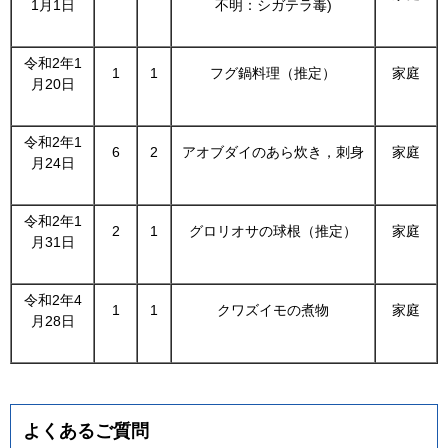
1月1日
不明：シガテラ毒)
令和2年1
1
1
フグ鍋料理（推定）
家庭
月20日
令和2年1
6
2
アオブダイのあら炊き，刺身
家庭
月24日
令和2年1
2
1
グロリオサの球根（推定）
家庭
月31日
令和2年4
1
1
クワズイモの煮物
家庭
月28日
よくあるご質問