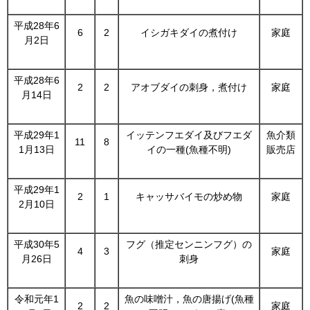
平成28年6
6
2
イシガキダイの煮付け
家庭
月2日
平成28年6
2
2
アオブダイの刺身，煮付け
家庭
月14日
平成29年1
イッテンフエダイ及びフエダ
魚介類
11
8
1月13日
イの一種(魚種不明)
販売店
平成29年1
2
1
キャッサバイモの炒め物
家庭
2月10日
平成30年5
フグ（推定センニンフグ）の
4
3
家庭
月26日
刺身
令和元年1
魚の味噌汁，魚の唐揚げ(魚種
2
2
家庭