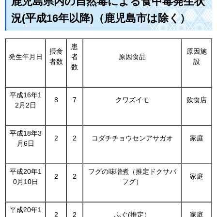
鹿児島県内の自然毒による食中毒発生状
況(平成16年以降)（鹿児島市は除く）
患
摂食
原因施
発生年月日
者
原因食品
者数
設
数
平成16年1
8
7
クワズイモ
飲食店
2月2日
平成18年3
2
2
コダチチョウセンアサガオ
家庭
月6日
平成20年1
フグの味噌煮（推定ドクサバ
2
2
家庭
0月10日
フグ）
平成20年1
2
2
ふぐ(推定）
家庭