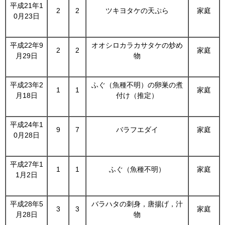
平成21年1
2
2
ツキヨタケの天ぷら
家庭
0月23日
平成22年9
オオシロカラカサタケの炒め
2
2
家庭
月29日
物
平成23年2
ふぐ（魚種不明）の卵巣の煮
1
1
家庭
月18日
付け（推定）
平成24年1
9
7
バラフエダイ
家庭
0月28日
平成27年1
1
1
ふぐ（魚種不明）
家庭
1月2日
平成28年5
バラハタの刺身，唐揚げ，汁
3
3
家庭
月28日
物