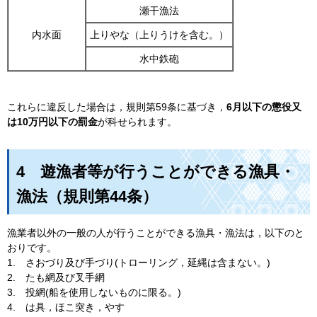
瀬干漁法
内水面
上りやな（上りうけを含む。）
水中鉄砲
これらに違反した場合は，規則第59条に基づき，
6月以下の懲役又
は10万円以下の罰金
が科せられます。
4
遊漁者等が行うことができる漁具・
漁法（規則第44条）
漁業者以外の一般の人が行うことができる漁具・漁法は，以下のと
おりです。
1.
さおづり及び手づり(トローリング，延縄は含まない。)
2.
たも網及び叉手網
3.
投網(船を使用しないものに限る。)
4.
は具，ほこ突き，やす