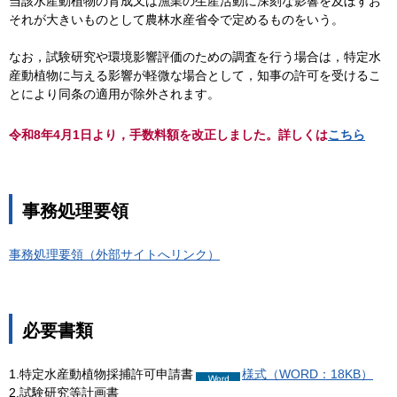
当該水産動植物の育成又は漁業の生産活動に深刻な影響を及ぼすお
それが大きいものとして農林水産省令で定めるものをいう。
なお，試験研究や環境影響評価のための調査を行う場合は，特定水
産動植物に与える影響が軽微な場合として，知事の許可を受けるこ
とにより同条の適用が除外されます。
令和8年4月1日より，手数料額を改正しました。詳しくは
こちら
事務処理要領
事務処理要領（外部サイトへリンク）
必要書類
1.特定水産動植物採捕許可申請書
様式（WORD：18KB）
2.試験研究等計画書