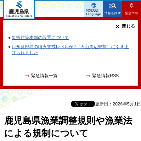
鹿児島県
閲覧支援・
情報を探す
緊急情報
Language
閉じる
災害対策本部の設置について
口永良部島の噴火警戒レベルが2（火山周辺規制）に引き上
げられました
緊急情報一覧
緊急情報RSS
更新日：2026年5月1日
鹿児島県漁業調整規則や漁業法
による規制について