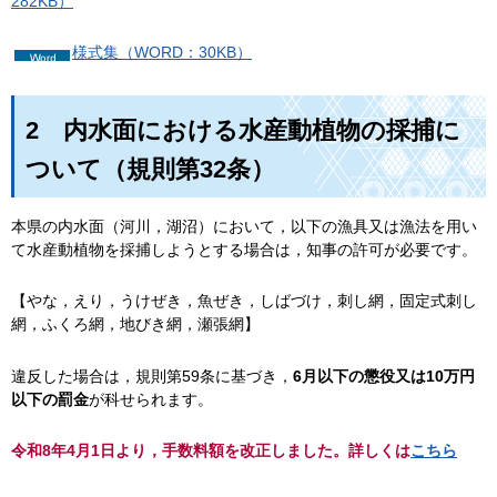
282KB）
様式集（WORD：30KB）
2
内水面における水産動植物の採捕に
ついて（規則第32条）
本県の内水面（河川，湖沼）において，以下の漁具又は漁法を用い
て水産動植物を採捕しようとする場合は，知事の許可が必要です。
【やな，えり，うけぜき，魚ぜき，しばづけ，刺し網，固定式刺し
網，ふくろ網，地びき網，瀬張網】
違反した場合は，規則第59条に基づき，
6月以下の懲役又は10万円
以下の罰金
が科せられます。
令和8年4月1日より，手数料額を改正しました。詳しくは
こちら