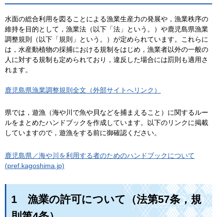
水面の総合利用を図ることによる漁業生産力の発展や，漁業秩序の
維持を目的として，漁業法（以下「法」という。）や鹿児島県漁業
調整規則（以下「規則」という。）が定められています。これらに
は，水産動植物の採捕における規制をはじめ，漁業者以外の一般の
人に対する規制も定められており，違反した場合には罰則も適用さ
れます。
鹿児島県漁業調整規則全文（外部サイトへリンク）
県では，遊漁（海や川で魚や貝などを捕まえること）に関するルー
ルをまとめたハンドブックを作成しています。以下のリンクに掲載
していますので，遊漁をする前に御確認ください。
鹿児島県／海や川を利用する者のためのハンドブックについて
(pref.kagoshima.jp)
1
漁業の許可について（法第57条，規
則第4条）