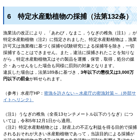
6
特定水産動植物の採捕（法第132条）
漁業法の改正により，「あわび，なまこ，うなぎの稚魚（注1）」が
特定水産動植物（注2）に指定されました。特定水産動植物は，漁業
許可又は漁業権に基づく採捕や試験研究による採捕等を除き，一切
採捕することはできません。また，違法に採捕されたことを知りな
がら，特定水産動植物又はその製品を運搬，保管，取得，処分の媒
介・あっせんをした場合も同様に罰則の対象となります。
違反した場合は，法第189条に基づき，
3年以下の懲役又は3,000万
円以下の罰金
が科せられます。
（参考）水産庁HP：
密漁を許さない～水産庁の密漁対策～（外部サ
イトへリンク）
（注1）うなぎの稚魚（全長13センチメートル以下のうなぎ）につ
いては，令和5年12月1日から適用。
（注2）特定水産動植物とは，財産上の不正な利益を得る目的で採捕
されるおそれが大きい水産動植物であって，当該目的による採捕が