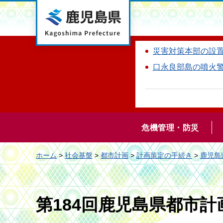
鹿児島県
災害対策本部の設
口永良部島の噴火
危機管理・防災
ホーム
>
社会基盤
>
都市計画
>
計画策定の手続き
>
鹿児島
第184回鹿児島県都市