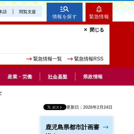
本語
閲覧支援
情報を探す
緊急情報
閉じる
緊急情報一覧
緊急情報RSS
産業・労働
社会基盤
県政情報
て
更新日：2026年2月24日
鹿児島県都市計画審