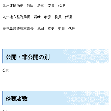
九州運輸局長
竹
田
浩
三
委
員
代
理
九州地方整備局長
岩
﨑
泰
彦
委
員
代
理
鹿児島県警察本部長
池
田
克
史
委
員
代
理
公開・非公開の別
公開
傍聴者数