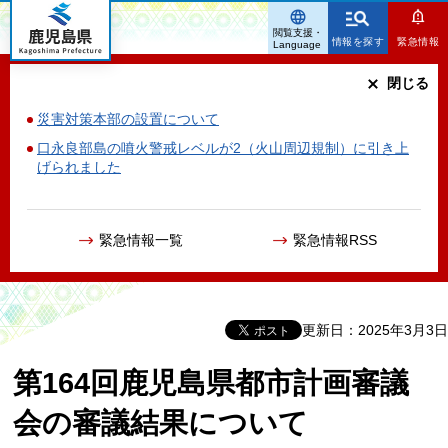
鹿児島県
閲覧支援・
情報を探す
緊急情報
Language
閉じる
災害対策本部の設置について
口永良部島の噴火警戒レベルが2（火山周辺規制）に引き上
げられました
緊急情報一覧
緊急情報RSS
更新日：2025年3月3日
第164回鹿児島県都市計画審議
会の審議結果について