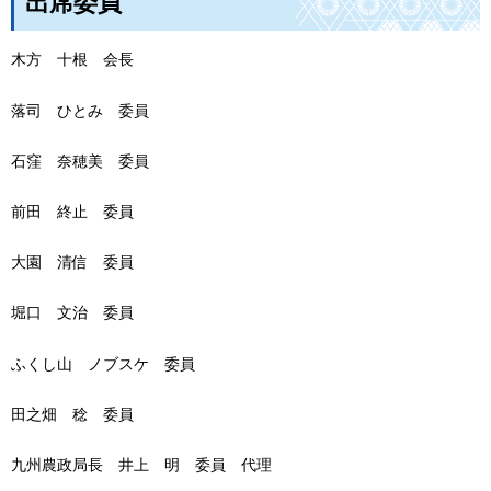
出席委員
木方
十
根
会
長
落司
ひ
とみ
委
員
石窪
奈
穂美
委
員
前田
終
止
委
員
大園
清
信
委
員
堀口
文
治
委
員
ふくし山
ノ
ブスケ
委
員
田之畑
稔
委
員
九州農政局長
井
上
明
委
員
代
理