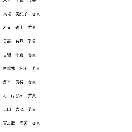
木方
十
根
会長
馬場
美紀子
委員
岩元
修
士
委員
日髙
有見
委員
吉留
千夏
委員
西垂水
純子
委員
西平
良将
委員
寿
はじめ
委員
上山
貞茂
委員
宮之脇
尚実
委員