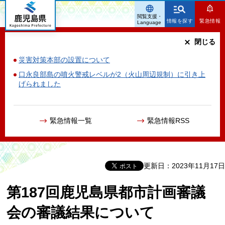
鹿児島県
閲覧支援・
情報を探す
緊急情報
Language
閉じる
災害対策本部の設置について
口永良部島の噴火警戒レベルが2（火山周辺規制）に引き上
げられました
緊急情報一覧
緊急情報RSS
更新日：2023年11月17日
第187回鹿児島県都市計画審議
会の審議結果について