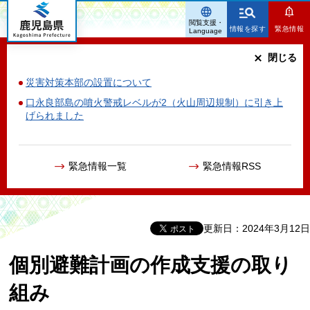
鹿児島県
閲覧支援・
情報を探す
緊急情報
Language
閉じる
災害対策本部の設置について
口永良部島の噴火警戒レベルが2（火山周辺規制）に引き上
げられました
緊急情報一覧
緊急情報RSS
更新日：2024年3月12日
個別避難計画の作成支援の取り
組み