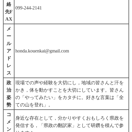
絡
099-244-2141
先F
AX
メ
ー
ル
ア
honda.kouenkai@gmail.com
ド
レ
ス
政
現場での声や経験を大切にし，地域の皆さんと汗を
治
かき，体を動かすことを大切にしています。皆さん
姿
の「やってみたい」をカタチに。好きな言葉は「全
勢
ての山を登れ」。
コ
身近な存在として，分かりやすくおもしろく県政を
メ
発信する，「県政の翻訳家」として研鑽を積んで参
ン