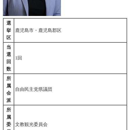
選
挙
鹿児島市・鹿児島郡区
区
当
選
1回
回
数
所
属
自由民主党県議団
会
派
所
属
委
文教観光委員会