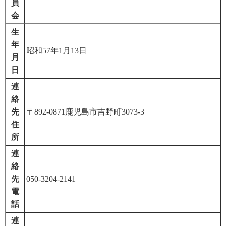
員
会
生
年
昭和57年1月13日
月
日
連
絡
先
〒892-0871鹿児島市吉野町3073-3
住
所
連
絡
先
050-3204-2141
電
話
連