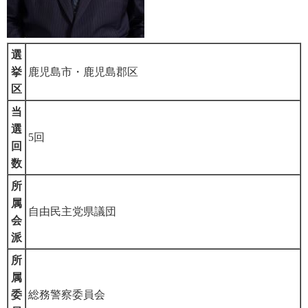
選
挙
鹿児島市・鹿児島郡区
区
当
選
5回
回
数
所
属
自由民主党県議団
会
派
所
属
委
総務警察委員会