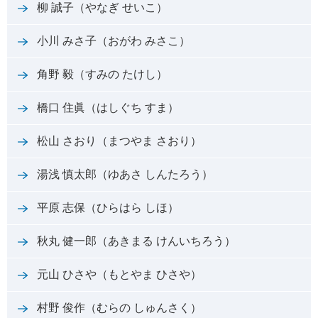
柳 誠子（やなぎ せいこ）
小川 みさ子（おがわ みさこ）
角野 毅（すみの たけし）
橋口 住眞（はしぐち すま）
松山 さおり（まつやま さおり）
湯浅 慎太郎（ゆあさ しんたろう）
平原 志保（ひらはら しほ）
秋丸 健一郎（あきまる けんいちろう）
元山 ひさや（もとやま ひさや）
村野 俊作（むらの しゅんさく）