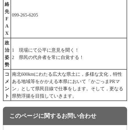
絡
先
099-265-6205
F
A
X
政
治
1
現
場にて公平に意見を聞く！
姿
2
県
民の代弁者を常に自覚する！
勢
コ
南北600kmにわたる広大な県土に，多様な文化，特性
メ
ある地域等をかかえる本県において「かごっまPRマ
ン
ン」として県民目線で仕事をします。そして，更なる
ト
県勢浮揚を目指していきます。
このページに関するお問い合わせ