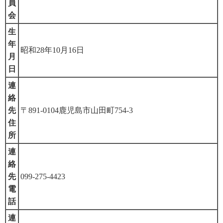
員
会
生
年
昭和28年10月16日
月
日
連
絡
先
〒891-0104鹿児島市山田町754-3
住
所
連
絡
先
099-275-4423
電
話
連