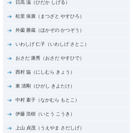
日高 滋（ひだか しげる）
松里 保廣（まつざと やすひろ）
外薗 勝蔵（ほかぞの かつぞう）
いわしげ 仁子（いわしげ さとこ）
おさだ 康秀（おさだ やすひで）
西村 協（にしむら きょう）
東 清剛（ひがし きよたけ）
中村 素子（なかむら もとこ）
伊藤 浩樹（いとう こうき）
上山 貞茂（うえやま さだしげ）