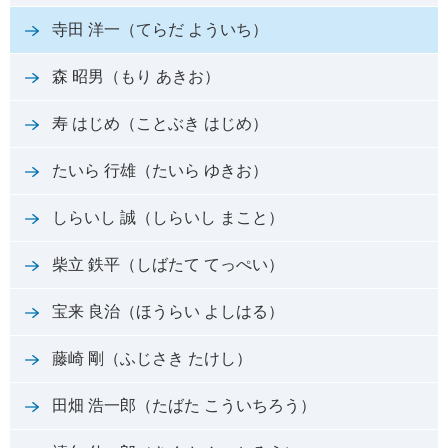
寺田 洋一（てらだ よういち）
森 昭男（もり あきお）
寿 はじめ（ことぶき はじめ）
たいら 行雄（たいら ゆきお）
しらいし 誠（しらいし まこと）
柴立 鉄平（しばたて てっぺい）
宝来 良治（ほうらい よしはる）
藤崎 剛（ふじさき たけし）
田畑 浩一郎（たばた こういちろう）