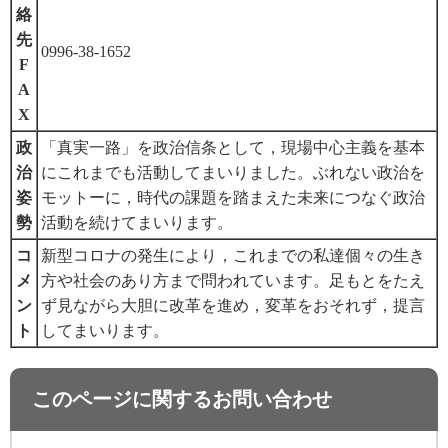
絡
先
0996-38-1652
F
A
X
政
「真実一路」を政治信条として，現場中心主義を基本
治
にこれまでも活動してまいりました。ぶれない政治を
姿
モットーに，時代の課題を踏まえた未来につなぐ政治
勢
活動を続けてまいります。
コ
新型コロナの発生により，これまでの私達個々の生き
メ
方や社会のあり方まで問われています。足もとをたえ
ン
ず見ながら大胆に改革を進め，変革をおそれず，提言
ト
してまいります。
このページに関するお問い合わせ