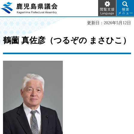
閲覧支
検索メ
鹿児島県議会
援
ニュー
Language
更新日：2026年5月12日
鶴薗 真佐彦（つるぞの まさひこ）