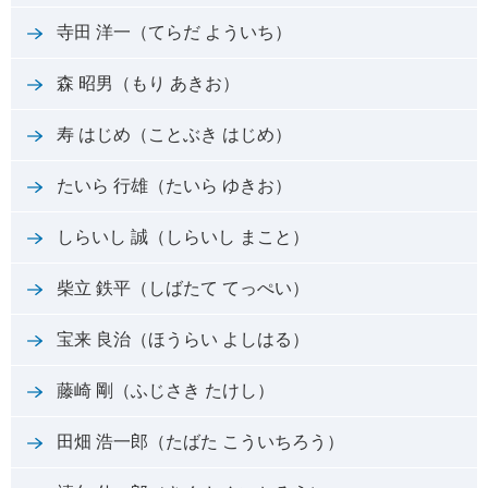
寺田 洋一（てらだ よういち）
森 昭男（もり あきお）
寿 はじめ（ことぶき はじめ）
たいら 行雄（たいら ゆきお）
しらいし 誠（しらいし まこと）
柴立 鉄平（しばたて てっぺい）
宝来 良治（ほうらい よしはる）
藤崎 剛（ふじさき たけし）
田畑 浩一郎（たばた こういちろう）