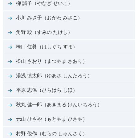
柳 誠子（やなぎ せいこ）
小川 みさ子（おがわ みさこ）
角野 毅（すみの たけし）
橋口 住眞（はしぐち すま）
松山 さおり（まつやま さおり）
湯浅 慎太郎（ゆあさ しんたろう）
平原 志保（ひらはら しほ）
秋丸 健一郎（あきまる けんいちろう）
元山 ひさや（もとやま ひさや）
村野 俊作（むらの しゅんさく）