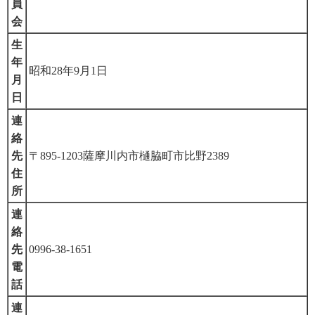
員
会
生
年
昭和28年9月1日
月
日
連
絡
先
〒895-1203薩摩川内市樋脇町市比野2389
住
所
連
絡
先
0996-38-1651
電
話
連