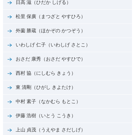
日高 滋（ひだか しげる）
松里 保廣（まつざと やすひろ）
外薗 勝蔵（ほかぞの かつぞう）
いわしげ 仁子（いわしげ さとこ）
おさだ 康秀（おさだ やすひで）
西村 協（にしむら きょう）
東 清剛（ひがし きよたけ）
中村 素子（なかむら もとこ）
伊藤 浩樹（いとう こうき）
上山 貞茂（うえやま さだしげ）