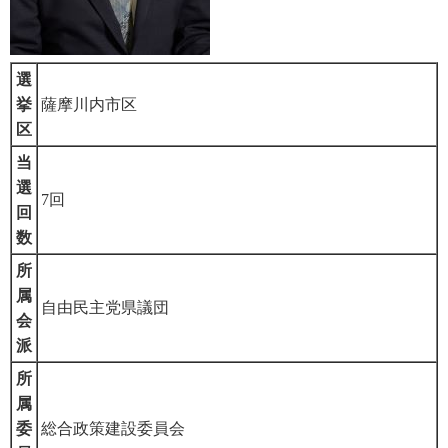
選
挙
薩摩川内市区
区
当
選
7回
回
数
所
属
自由民主党県議団
会
派
所
属
委
総合政策建設委員会