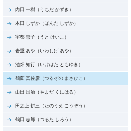
内田 一樹（うちだ かずき）
本田 しずか（ほんだ しずか）
宇都 恵子（うと けいこ）
岩重 あや（いわしげ あや）
池畑 知行（いけはた ともゆき）
鶴薗 真佐彦（つるぞの まさひこ）
山田 国治（やまだ くにはる）
田之上 耕三（たのうえ こうぞう）
鶴田 志郎（つるた しろう）