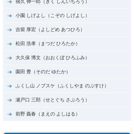
禧久 伸一郎（きく しんいちろう）
小園 しげよし（こぞの しげよし）
吉留 厚宏（よしどめ あつひろ）
松田 浩孝（まつだ ひろたか）
大久保 博文（おおくぼ ひろふみ）
園田 豊（そのだ ゆたか）
ふくし山 ノブスケ（ふくしやま のぶすけ）
瀬戸口 三郎（せとぐち さぶろう）
前野 義春（まえの よしはる）