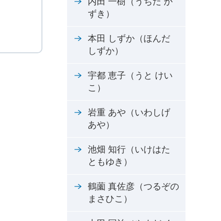
内田 一樹（うちだ か
ずき）
本田 しずか（ほんだ
しずか）
宇都 恵子（うと けい
こ）
岩重 あや（いわしげ
あや）
池畑 知行（いけはた
ともゆき）
鶴薗 真佐彦（つるぞの
まさひこ）