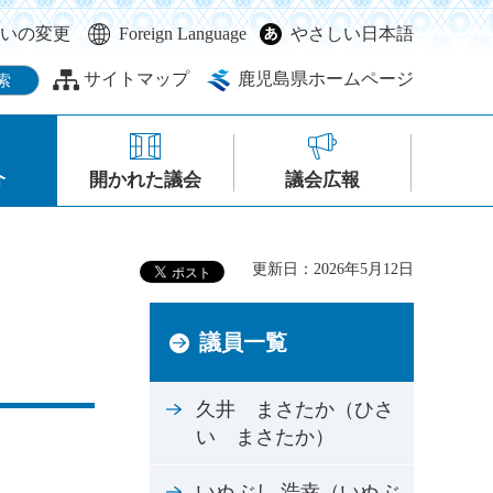
いの変更
Foreign Language
やさしい日本語
サイトマップ
鹿児島県ホームページ
介
開かれた議会
議会広報
更新日：2026年5月12日
議員一覧
久井 まさたか（ひさ
い まさたか）
いぬぶし 浩幸（いぬぶ