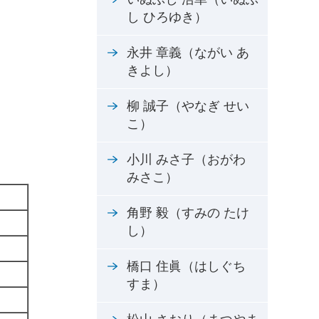
し ひろゆき）
永井 章義（ながい あ
きよし）
柳 誠子（やなぎ せい
こ）
小川 みさ子（おがわ
みさこ）
角野 毅（すみの たけ
し）
橋口 住眞（はしぐち
すま）