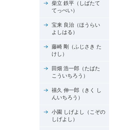
柴立 鉄平（しばたて
てっぺい）
宝来 良治（ほうらい
よしはる）
藤崎 剛（ふじさき た
けし）
田畑 浩一郎（たばた
こういちろう）
禧久 伸一郎（きく し
んいちろう）
小園 しげよし（こぞの
しげよし）