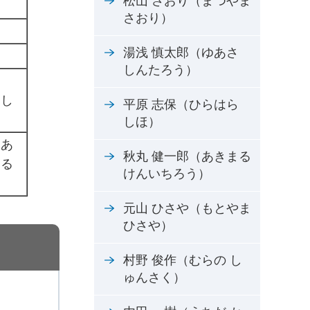
松山 さおり（まつやま
さおり）
湯浅 慎太郎（ゆあさ
しんたろう）
じ
くし
平原 志保（ひらはら
しほ）
力あ
秋丸 健一郎（あきまる
きる
けんいちろう）
元山 ひさや（もとやま
ひさや）
村野 俊作（むらの し
ゅんさく）