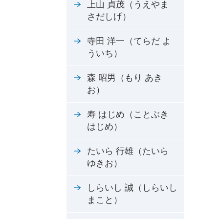
上山 貞茂（うえやま
さだしげ）
寺田 洋一（てらだ よ
ういち）
森 昭男（もり あき
お）
寿 はじめ（ことぶき
はじめ）
たいら 行雄（たいら
ゆきお）
しらいし 誠（しらいし
まこと）