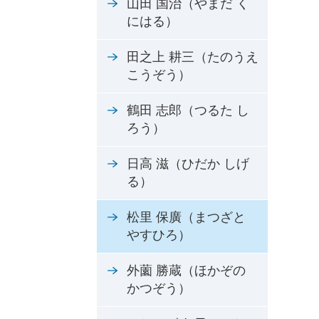
山田 国治（やまだ く
にはる）
田之上 耕三（たのうえ
こうぞう）
鶴田 志郎（つるた し
ろう）
日高 滋（ひだか しげ
る）
松里 保廣（まつざと
やすひろ）
外薗 勝蔵（ほかぞの
かつぞう）