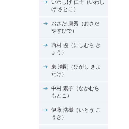
いわしげ 仁子（いわし
げ さとこ）
おさだ 康秀（おさだ
やすひで）
西村 協（にしむら き
ょう）
東 清剛（ひがし きよ
たけ）
中村 素子（なかむら
もとこ）
伊藤 浩樹（いとう こ
うき）