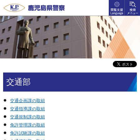
閲覧支
検索メ
鹿児島県警察
援
ニュー
language
交通部
交通企画課の取組
交通指導課の取組
交通規制課の取組
免許管理課の取組
免許試験課の取組