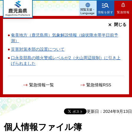
鹿児島県
閲覧支援・
情報を探す
緊急情報
Language
閉じる
奄美地方（鹿児島県）気象解説情報（線状降水帯半日前予
測）
災害対策本部の設置について
口永良部島の噴火警戒レベルが2（火山周辺規制）に引き上
げられました
緊急情報一覧
緊急情報RSS
更新日：2024年9月13日
個人情報ファイル簿