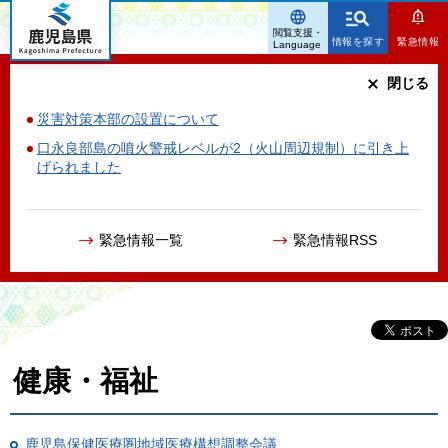
鹿児島県
閲覧支援・
情報を探す
緊急情報
Language
閉じる
災害対策本部の設置について
口永良部島の噴火警戒レベルが2（火山周辺規制）に引き上
げられました
緊急情報一覧
緊急情報RSS
健康・福祉
鹿児島保健医療圏地域医療構想調整会議