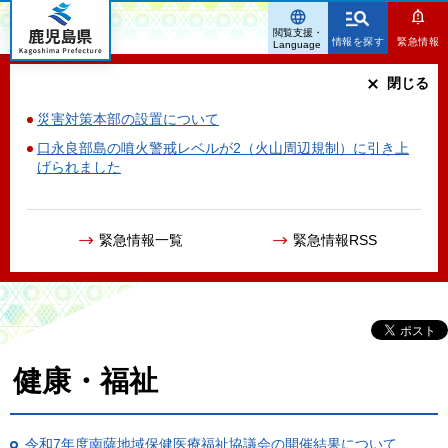
鹿児島県
閲覧支援・
情報を探す
緊急情報
Language
閉じる
災害対策本部の設置について
口永良部島の噴火警戒レベルが2（火山周辺規制）に引き上
げられました
緊急情報一覧
緊急情報RSS
健康・福祉
令和7年度南薩地域保健医療福祉協議会の開催結果について