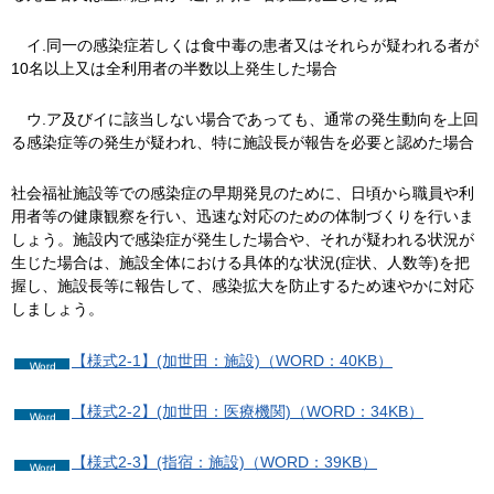
イ
.同一の感染症若しくは食中毒の患者又はそれらが疑われる者が
10名以上又は全利用者の半数以上発生した場合
ウ
.ア及びイに該当しない場合であっても、通常の発生動向を上回
る感染症等の発生が疑われ、特に施設長が報告を必要と認めた場合
社会福祉施設等での感染症の早期発見のために、日頃から職員や利
用者等の健康観察を行い、迅速な対応のための体制づくりを行いま
しょう。施設内で感染症が発生した場合や、それが疑われる状況が
生じた場合は、施設全体における具体的な状況(症状、人数等)を把
握し、施設長等に報告して、感染拡大を防止するため速やかに対応
しましょう。
【様式2-1】(加世田：施設)（WORD：40KB）
【様式2-2】(加世田：医療機関)（WORD：34KB）
【様式2-3】(指宿：施設)（WORD：39KB）