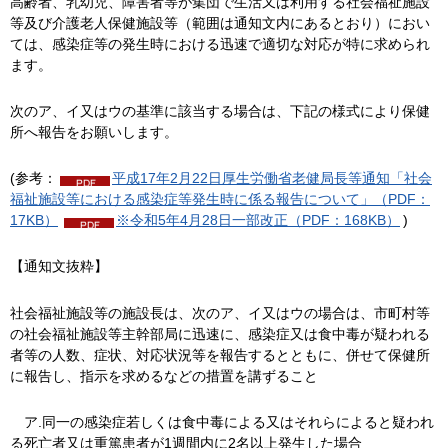
高齢者、乳幼児、障害者等が集団で生活又は利用する社会福祉施設
等及び介護老人保健施設等（範囲は通知文内にあるとおり）におい
ては、感染症等の発生時における迅速で適切な対応が特に求められ
ます。
次のア、イ又はウの基準に該当する場合は、下記の様式により保健
所へ報告をお願いします。
(参考：
平成17年2月22日厚生労働省老健局長等通知「社会
福祉施設等における感染症等発生時に係る報告について」（PDF：
17KB）
※令和5年4月28日一部改正（PDF：168KB）
)
【通知文抜粋】
社会福祉施設等の施設長は、次のア、イ又はウの場合は、市町村等
の社会福祉施設等主幹部局に迅速に、感染症又は食中毒が疑われる
者等の人数、症状、対応状況等を報告するとともに、併せて保健所
に報告し、指示を求めるなどの措置を講ずること
ア
.同一の感染症若しくは食中毒による又はそれらによると疑われ
る死亡者又は重篤患者が1週間内に2名以上発生した場合