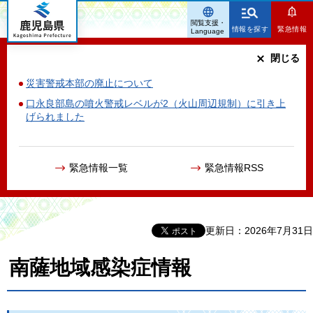
鹿児島県
閲覧支援・
情報を探す
緊急情報
Language
閉じる
災害警戒本部の廃止について
口永良部島の噴火警戒レベルが2（火山周辺規制）に引き上
げられました
緊急情報一覧
緊急情報RSS
更新日：2026年7月31日
南薩地域感染症情報