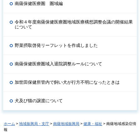
南薩保健医療圏 圏域編
令和４年度南薩保健医療圏地域医療構想調整会議の開催結果
について
野菜摂取啓発リーフレットを作成しました
南薩保健医療圏域入退院調整ルールについて
加世田保健所管内で飼い犬が行方不明になったときは
犬及び猫の譲渡について
ホーム
>
地域振興局・支庁
>
南薩地域振興局
>
健康・福祉
> 南薩地域感染症情
報